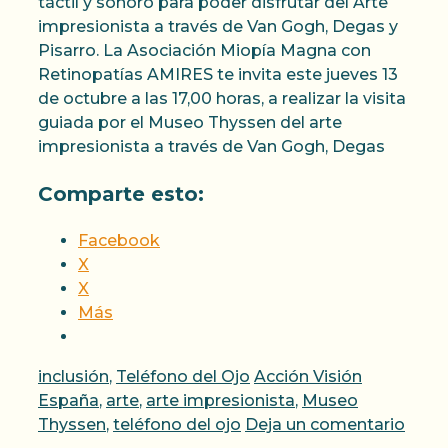
táctil y sonoro para poder disfrutar del Arte
impresionista a través de Van Gogh, Degas y
Pisarro. La Asociación Miopía Magna con
Retinopatías AMIRES te invita este jueves 13
de octubre a las 17,00 horas, a realizar la visita
guiada por el Museo Thyssen del arte
impresionista a través de Van Gogh, Degas
Comparte esto:
Facebook
X
X
Más
Categorías
Etiquetas
inclusión
,
Teléfono del Ojo
Acción Visión
España
,
arte
,
arte impresionista
,
Museo
Thyssen
,
teléfono del ojo
Deja un comentario