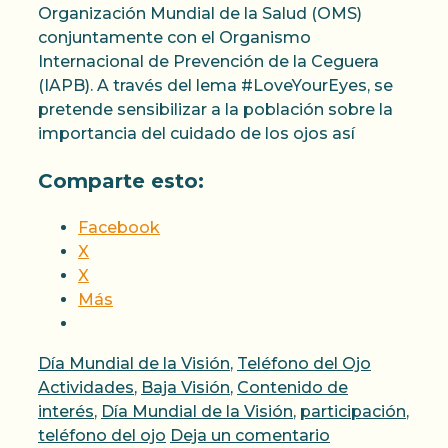
Organización Mundial de la Salud (OMS)
conjuntamente con el Organismo
Internacional de Prevención de la Ceguera
(IAPB). A través del lema #LoveYourEyes, se
pretende sensibilizar a la población sobre la
importancia del cuidado de los ojos así
Comparte esto:
Facebook
X
X
Más
Categorías
Etiqueta
Día Mundial de la Visión
,
Teléfono del Ojo
Actividades
,
Baja Visión
,
Contenido de
interés
,
Día Mundial de la Visión
,
participación
,
teléfono del ojo
Deja un comentario