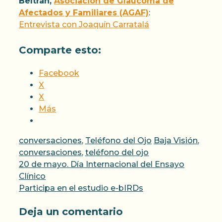
Beltrán
,
Asociación de Glaucoma de
Afectados y Familiares (AGAF)
:
Entrevista con Joaquín Carratalá
Comparte esto:
Facebook
X
X
Más
Categorías
Etiquetas
conversaciones
,
Teléfono del Ojo
Baja Visión
,
conversaciones
,
teléfono del ojo
20 de mayo. Día Internacional del Ensayo
Clínico
Participa en el estudio e-bIRDs
Deja un comentario