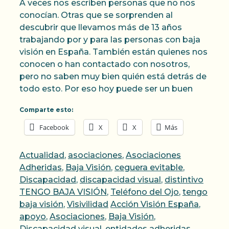
A veces nos escriben personas que no nos
conocían. Otras que se sorprenden al
descubrir que llevamos más de 13 años
trabajando por y para las personas con baja
visión en España. También están quienes nos
conocen o han contactado con nosotros,
pero no saben muy bien quién está detrás de
todo esto. Por eso hoy puede ser un buen
Comparte esto:
Facebook
X
X
Más
Categorías
Actualidad
,
asociaciones
,
Asociaciones
Adheridas
,
Baja Visión
,
ceguera evitable
,
Discapacidad
,
discapacidad visual
,
distintivo
TENGO BAJA VISIÓN
,
Teléfono del Ojo
,
tengo
Etiquetas
baja visión
,
Visivilidad
Acción Visión España
,
apoyo
,
Asociaciones
,
Baja Visión
,
Discapacidad visual
,
entidades adheridas
,