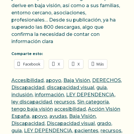
derive en baja visión, así como a sus familias,
entorno cercano, asociaciones,
profesionales… Desde su publicación, ya ha
superado las 800 descargas, algo que
confirma la necesidad de contar con
información clara
Comparte esto:
Facebook
X
X
Más
Categorías
Accesibilidad
,
apoyo
,
Baja Visión
,
DERECHOS
,
Discapacidad
,
discapacidad visual
,
guia
,
inclusión
,
información
,
LEY DEPENDENCIA
,
ley discapacidad
,
recursos
,
Sin categoría
,
Etiquetas
tengo baja visión
accesibilidad
,
Acción Visión
España
,
apoyo
,
ayudas
,
Baja Visión
,
Discapacidad
,
Discapacidad visual
,
grado
,
guia
,
LEY DEPENDENCIA
,
pacientes
,
recursos
,