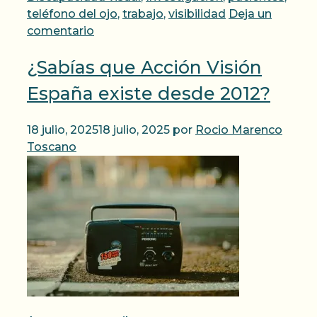
teléfono del ojo
,
trabajo
,
visibilidad
Deja un
comentario
¿Sabías que Acción Visión
España existe desde 2012?
18 julio, 2025
18 julio, 2025
por
Rocio Marenco
Toscano