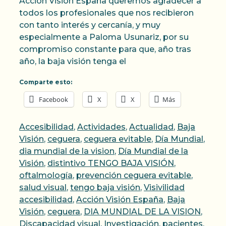
Acción Visión España queremos agradecer a
todos los profesionales que nos recibieron
con tanto interés y cercanía, y muy
especialmente a Paloma Usunariz, por su
compromiso constante para que, año tras
año, la baja visión tenga el
Comparte esto:
Facebook
X
X
Más
Categorías
Accesibilidad
,
Actividades
,
Actualidad
,
Baja
Visión
,
ceguera
,
ceguera evitable
,
Día Mundial
,
dia mundial de la vision
,
Día Mundial de la
Visión
,
distintivo TENGO BAJA VISIÓN
,
oftalmología
,
prevención ceguera evitable
,
Etiquetas
salud visual
,
tengo baja visión
,
Visivilidad
accesibilidad
,
Acción Visión España
,
Baja
Visión
,
ceguera
,
DIA MUNDIAL DE LA VISION
,
Discapacidad visual
,
Investigación
,
pacientes
,