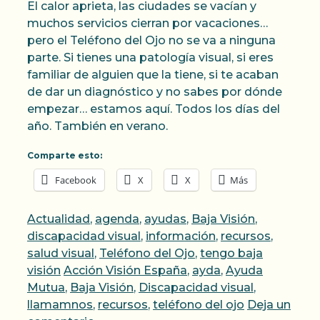
El calor aprieta, las ciudades se vacían y
muchos servicios cierran por vacaciones…
pero el Teléfono del Ojo no se va a ninguna
parte. Si tienes una patología visual, si eres
familiar de alguien que la tiene, si te acaban
de dar un diagnóstico y no sabes por dónde
empezar… estamos aquí. Todos los días del
año. También en verano.
Comparte esto:
Facebook
X
X
Más
Categorías
Actualidad
,
agenda
,
ayudas
,
Baja Visión
,
discapacidad visual
,
información
,
recursos
,
salud visual
,
Teléfono del Ojo
,
tengo baja
Etiquetas
visión
Acción Visión España
,
ayda
,
Ayuda
Mutua
,
Baja Visión
,
Discapacidad visual
,
llamamnos
,
recursos
,
teléfono del ojo
Deja un