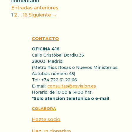
comentario
Entradas anteriores
Página
Página
Página
1
2
…
16
Siguiente
→
CONTACTO
OFICINA 416
Calle Cristóbal Bordiu 35
28003, Madrid.
(Metro Rios Rosas o Nuevos Ministerios.
Autobús número 45)
Tel.: +34 722 61 22 66
E-mail:
consultas@esvision.es
Horario: de 10:00 a 14:00 hrs.
*Sólo atención telefónica o e-mail
COLABORA
Hazte socio
Haz un donativo