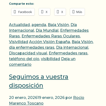
Comparte esto:
Facebook
X
X
Más
Categorías
Actualidad
,
agenda
,
Baja Visión
,
Día
Internacional
,
Día Mundial
,
Enfermedades
Raras
,
Enfermedades Raras Oculares
,
Etiquetas
Visivilidad
Acción Visión España
,
Baja Visión
,
dia enfermedades raras
,
Día internacional
,
Discapacidad visual
,
Enfermedades raras
,
teléfono del ojo
,
visibilidad
Deja un
comentario
Seguimos a vuestra
disposición
20 enero, 2026
19 enero, 2026
por
Rocio
Marenco Toscano