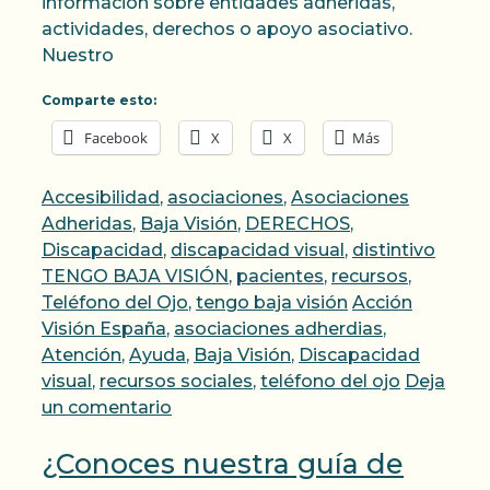
información sobre entidades adheridas,
actividades, derechos o apoyo asociativo.
Nuestro
Comparte esto:
Facebook
X
X
Más
Categorías
Accesibilidad
,
asociaciones
,
Asociaciones
Adheridas
,
Baja Visión
,
DERECHOS
,
Discapacidad
,
discapacidad visual
,
distintivo
TENGO BAJA VISIÓN
,
pacientes
,
recursos
,
Etiquetas
Teléfono del Ojo
,
tengo baja visión
Acción
Visión España
,
asociaciones adherdias
,
Atención
,
Ayuda
,
Baja Visión
,
Discapacidad
visual
,
recursos sociales
,
teléfono del ojo
Deja
un comentario
¿Conoces nuestra guía de