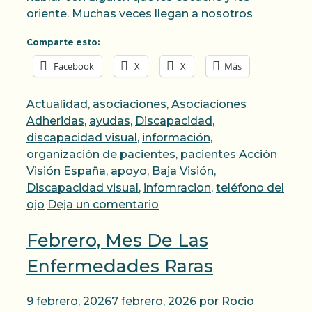
oriente. Muchas veces llegan a nosotros
Comparte esto:
Facebook
X
X
Más
Categorías
Actualidad
,
asociaciones
,
Asociaciones
Adheridas
,
ayudas
,
Discapacidad
,
discapacidad visual
,
información
,
Etiquetas
organización de pacientes
,
pacientes
Acción
Visión España
,
apoyo
,
Baja Visión
,
Discapacidad visual
,
infomracion
,
teléfono del
ojo
Deja un comentario
Febrero, Mes De Las
Enfermedades Raras
9 febrero, 2026
7 febrero, 2026
por
Rocio