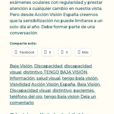
exámenes oculares con regularidad y prestar
atención a cualquier cambio en nuestra vista.
Pero desde Acción Visión España creemos
que la sensibilización no puede limitarse a un
solo día al año. Debe formar parte de una
conversación
Comparte esto:
Facebook
X
X
Más
Categorías
Baja Visión
,
Discapacidad
,
discapacidad
visual
,
distintivo TENGO BAJA VISIÓN
,
información
,
salud visual
,
tengo baja visión
,
Etiquetas
Visivilidad
Acción Visión España
,
Baja Visión
,
Discapacidad visual
,
distintivo
,
pacientes
,
teléfono del ojo
,
tengo baja vision
Deja un
comentario