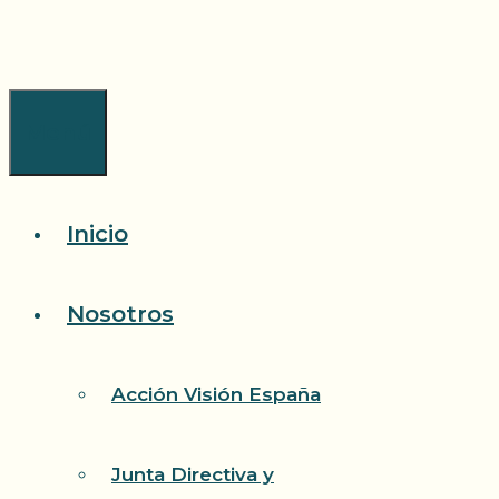
Saltar
al
contenido
Menú
Inicio
Nosotros
Acción Visión España
Junta Directiva y