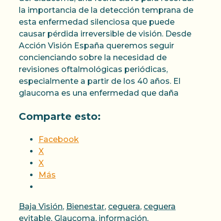
la importancia de la detección temprana de
esta enfermedad silenciosa que puede
causar pérdida irreversible de visión. Desde
Acción Visión España queremos seguir
concienciando sobre la necesidad de
revisiones oftalmológicas periódicas,
especialmente a partir de los 40 años. El
glaucoma es una enfermedad que daña
Comparte esto:
Facebook
X
X
Más
Categorías
Baja Visión
,
Bienestar
,
ceguera
,
ceguera
evitable
,
Glaucoma
,
información
,