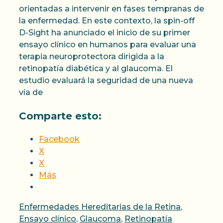
orientadas a intervenir en fases tempranas de
la enfermedad. En este contexto, la spin-off
D-Sight ha anunciado el inicio de su primer
ensayo clínico en humanos para evaluar una
terapia neuroprotectora dirigida a la
retinopatía diabética y al glaucoma. El
estudio evaluará la seguridad de una nueva
vía de
Comparte esto:
Facebook
X
X
Más
Categorías
Enfermedades Hereditarias de la Retina
,
Ensayo clínico
,
Glaucoma
,
Retinopatía