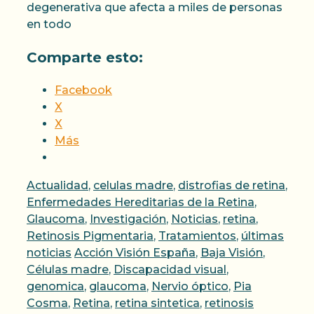
degenerativa que afecta a miles de personas
en todo
Comparte esto:
Facebook
X
X
Más
Categorías
Actualidad
,
celulas madre
,
distrofias de retina
,
Enfermedades Hereditarias de la Retina
,
Glaucoma
,
Investigación
,
Noticias
,
retina
,
Retinosis Pigmentaria
,
Tratamientos
,
últimas
Etiquetas
noticias
Acción Visión España
,
Baja Visión
,
Células madre
,
Discapacidad visual
,
genomica
,
glaucoma
,
Nervio óptico
,
Pia
Cosma
,
Retina
,
retina sintetica
,
retinosis