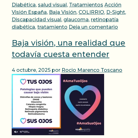
Etiquetas
Diabética
,
salud visual
,
Tratamientos
Acción
Visión España
,
Baja Visión
,
COLIRRIO
,
D-Sight
,
Discapacidad visual
,
glaucoma
,
retinopatía
diabética
,
tratamiento
Deja un comentario
Baja visión, una realidad que
todavía cuesta entender
4 octubre, 2025
por
Rocio Marenco Toscano