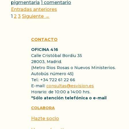
pigmentaria
1 comentario
Entradas anteriores
Página
Página
Página
1
2
3
Siguiente
→
CONTACTO
OFICINA 416
Calle Cristóbal Bordiu 35
28003, Madrid.
(Metro Rios Rosas o Nuevos Ministerios.
Autobús número 45)
Tel.: +34 722 61 22 66
E-mail:
consultas@esvision.es
Horario: de 10:00 a 14:00 hrs.
*Sólo atención telefónica o e-mail
COLABORA
Hazte socio