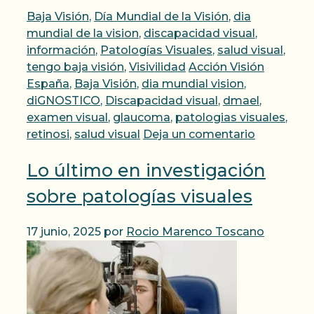
Categorías
Baja Visión
,
Día Mundial de la Visión
,
dia
mundial de la vision
,
discapacidad visual
,
información
,
Patologías Visuales
,
salud visual
,
Etiquetas
tengo baja visión
,
Visivilidad
Acción Visión
España
,
Baja Visión
,
dia mundial vision
,
diGNOSTICO
,
Discapacidad visual
,
dmael
,
examen visual
,
glaucoma
,
patologias visuales
,
retinosi
,
salud visual
Deja un comentario
Lo último en investigación
sobre patologías visuales
17 junio, 2025
por
Rocio Marenco Toscano