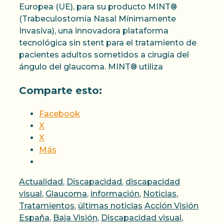
Europea (UE), para su producto MINT®
(Trabeculostomía Nasal Mínimamente
Invasiva), una innovadora plataforma
tecnológica sin stent para el tratamiento de
pacientes adultos sometidos a cirugía del
ángulo del glaucoma. MINT® utiliza
Comparte esto:
Facebook
X
X
Más
Categorías
Actualidad
,
Discapacidad
,
discapacidad
visual
,
Glaucoma
,
información
,
Noticias
,
Etiquetas
Tratamientos
,
últimas noticias
Acción Visión
España
,
Baja Visión
,
Discapacidad visual
,