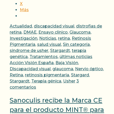
X
Más
Categorías
Actualidad
,
discapacidad visual
,
distrofias de
retina
,
DMAE
,
Ensayo clínico
,
Glaucoma
,
Investigación
,
Noticias
,
retina
,
Retinosis
Pigmentaria
,
salud visual
,
Sin categoría
,
sindrome de usher
,
Stargardt
,
terapia
Etiquetas
genética
,
Tratamientos
,
últimas noticias
Acción Visión España
,
Baja Visión
,
Discapacidad visual
,
glaucoma
,
Nervio óptico
,
Retina
,
retinosis pigmentaria
,
Stargard
,
Stargardt
,
Terapia génica
,
Usher
3
comentarios
Sanoculis recibe la Marca CE
para el producto MINT® para