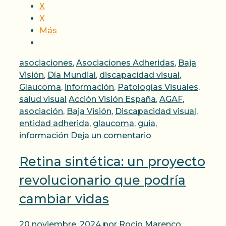
X
X
Más
Categorías
asociaciones
,
Asociaciones Adheridas
,
Baja
Visión
,
Día Mundial
,
discapacidad visual
,
Glaucoma
,
información
,
Patologías Visuales
,
Etiquetas
salud visual
Acción Visión España
,
AGAF
,
asociación
,
Baja Visión
,
Discapacidad visual
,
entidad adherida
,
glaucoma
,
guia
,
información
Deja un comentario
Retina sintética: un proyecto
revolucionario que podría
cambiar vidas
20 noviembre, 2024
por
Rocio Marenco