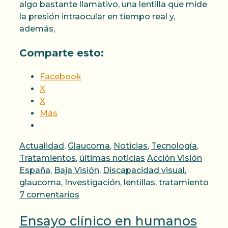
algo bastante llamativo, una lentilla que mide
la presión intraocular en tiempo real y,
además,
Comparte esto:
Facebook
X
X
Más
Categorías
Actualidad
,
Glaucoma
,
Noticias
,
Tecnología
,
Etiquetas
Tratamientos
,
últimas noticias
Acción Visión
España
,
Baja Visión
,
Discapacidad visual
,
glaucoma
,
Investigación
,
lentillas
,
tratamiento
7 comentarios
Ensayo clínico en humanos