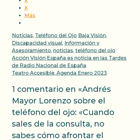
X
X
Más
Categorías
Etiquetas
Noticias
,
Teléfono del Ojo
Baja Visión
,
Discapacidad visual
,
Información y
Asesoramiento
,
noticias
,
teléfono del ojo
Acción Visión España es noticia en las Tardes
de Radio Nacional de España
Teatro Accesible. Agenda Enero 2023
1 comentario en «Andrés
Mayor Lorenzo sobre el
teléfono del ojo: «Cuando
sales de la consulta, no
sabes cómo afrontar el