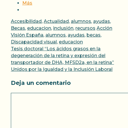
Más
Categorías
Accesibilidad
,
Actualidad
,
alumnos
,
ayudas
,
Etiquetas
Becas
,
educacion
,
inclusión
,
recursos
Acción
Visión España
,
alumnos
,
ayudas
,
becas
,
Discapacidad visual
,
educacion
Tesis doctoral “Los ácidos grasos en la
degeneración de la retina y expresión del
transportador de DHA, MFSD2a, en la retina”
Unidos por la Igualdad y la Inclusión Laboral
Deja un comentario
Comentario