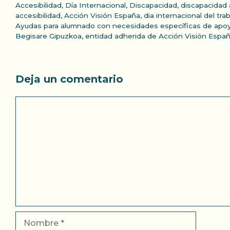
Categorías
Accesibilidad
,
Día Internacional
,
Discapacidad
,
discapacidad 
Etiquetas
accesibilidad
,
Acción Visión España
,
dia internacional del tra
Ayudas para alumnado con necesidades específicas de apo
Begisare Gipuzkoa, entidad adherida de Acción Visión Espa
Deja un comentario
Comentario
Nombre