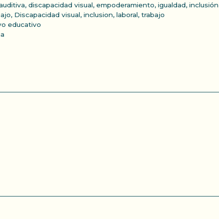
auditiva
,
discapacidad visual
,
empoderamiento
,
igualdad
,
inclusión
bajo
,
Discapacidad visual
,
inclusion
,
laboral
,
trabajo
yo educativo
ña