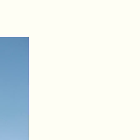
os
Teléfono del ojo
Colabora
Contac