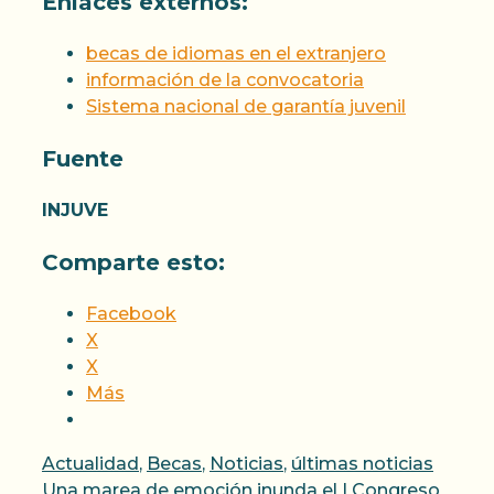
Enlaces externos:
becas de idiomas en el extranjero
información de la convocatoria
Sistema nacional de garantía juvenil
Fuente
INJUVE
Comparte esto:
Facebook
X
X
Más
Categorías
Actualidad
,
Becas
,
Noticias
,
últimas noticias
Una marea de emoción inunda el I Congreso