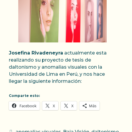
Josefina Rivadeneyra
actualmente esta
realizando su proyecto de tesis de
daltonismo y anomalías visuales con la
Universidad de Lima en Perú, y nos hace
llegar la siguiente información:
Comparte esto:
Facebook
X
X
Más
Categorías
anomalías visuales
,
Baja Visión
,
daltonismo
,