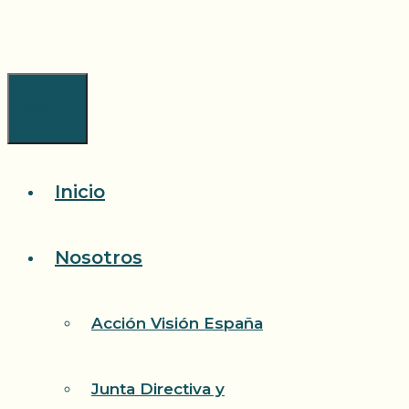
Saltar
al
contenido
Menú
Inicio
Nosotros
Acción Visión España
Junta Directiva y