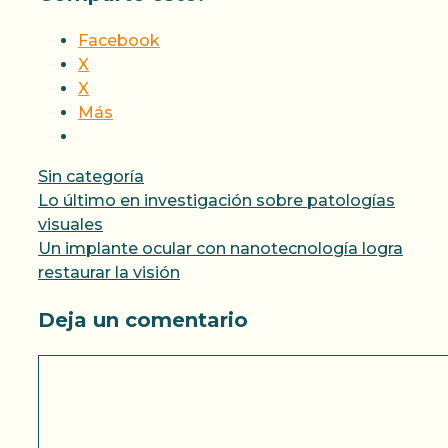
Facebook
X
X
Más
Categorías
Sin categoría
Lo último en investigación sobre patologías
visuales
Un implante ocular con nanotecnología logra
restaurar la visión
Deja un comentario
Comentario