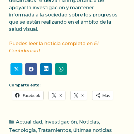
desarrollos refuerzan la importancia de
apoyar la investigación y mantener
informada a la sociedad sobre los progresos
que se están realizando en el ámbito de la
salud visual.
Puedes leer la noticia completa en
El
Confidencial
Comparte esto:
Facebook
X
X
Más
Categorías
Actualidad
,
Investigación
,
Noticias
,
Tecnología
,
Tratamientos
,
últimas noticias