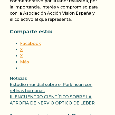
conmemorativo por la labor realizada, por
la importancia, interés y compromiso para
con la Asociación Acción Visión España y
el colectivo al que representa.
Comparte esto:
Facebook
X
X
Más
Categorías
Noticias
Estudio mundial sobre el Parkinson con
retinas humanas
III ENCUENTRO CIENTÍFICO SOBRE LA
ATROFIA DE NERVIO ÓPTICO DE LEBER