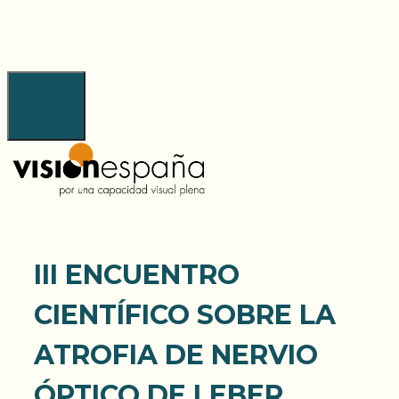
Saltar
al
contenido
Menú
III ENCUENTRO
CIENTÍFICO SOBRE LA
ATROFIA DE NERVIO
ÓPTICO DE LEBER