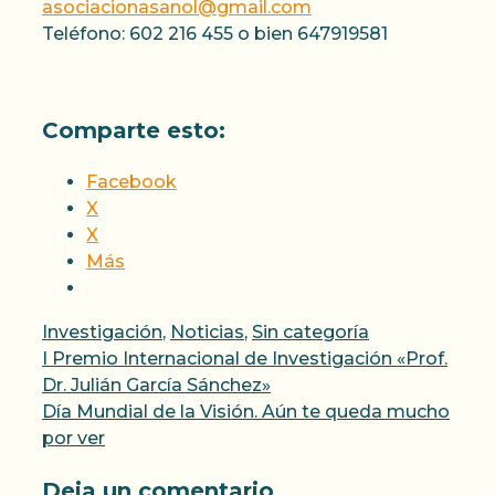
asociacionasanol@gmail.com
Teléfono: 602 216 455 o bien 647919581
Comparte esto:
Facebook
X
X
Más
Categorías
Investigación
,
Noticias
,
Sin categoría
I Premio Internacional de Investigación «Prof.
Dr. Julián García Sánchez»
Día Mundial de la Visión. Aún te queda mucho
por ver
Deja un comentario