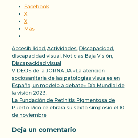
Facebook
X
X
Más
Categorías
Accesibilidad
,
Actividades
,
Discapacidad
,
Etiquetas
discapacidad visual
,
Noticias
Baja Visión
,
Discapacidad visual
VIDEOS de la JORNADA «La atención
sociosanitaria de las patologías visuales en
España, un modelo a debate» Día Mundial de
la visión 2023.
La Fundación de Retinitis Pigmentosa de
Puerto Rico celebrará su sexto simposio el 10
de noviembre
Deja un comentario