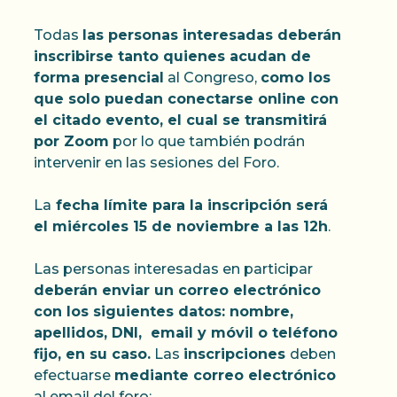
Todas
las personas interesadas deberán
inscribirse tanto quienes acudan de
forma presencial
al Congreso,
como los
que solo puedan conectarse online con
el citado evento, el cual se transmitirá
por Zoom
por lo que también podrán
intervenir en las sesiones del Foro.
La
fecha límite para la inscripción será
el miércoles 15 de noviembre a las 12h
.
Las personas interesadas en participar
deberán enviar un correo electrónico
con los siguientes datos: nombre,
apellidos, DNI, email y móvil o teléfono
fijo, en su caso.
Las
inscripciones
deben
efectuarse
mediante correo electrónico
al email del foro: