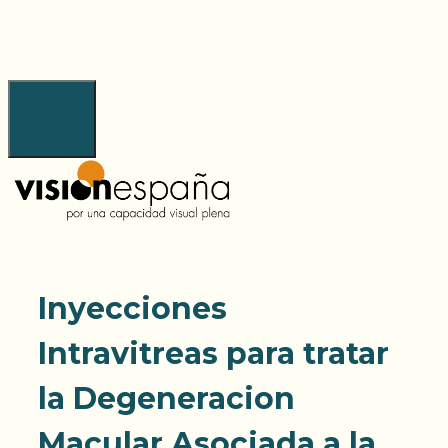
Saltar
al
contenido
Menú
Inyecciones
Intravitreas para tratar
la Degeneracion
Macular Asociada a la