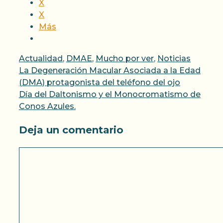
X
X
Más
Categorías
Actualidad
,
DMAE
,
Mucho por ver
,
Noticias
La Degeneración Macular Asociada a la Edad
(DMA) protagonista del teléfono del ojo
Día del Daltonismo y el Monocromatismo de
Conos Azules.
Deja un comentario
Comentario