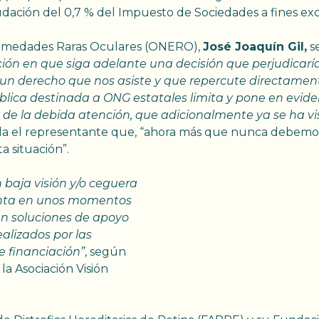
dación del 0,7 % del Impuesto de Sociedades a fines exc
fermedades Raras Oculares (ONERO),
José Joaquín Gil,
se
ión en que siga adelante una decisión que perjudicar
un derecho que nos asiste y que repercute directamente
ública destinada a ONG estatales limita y pone en evi
 de la debida atención,
que adicionalmente ya se ha vi
la el representante que, “ahora más que nunca debemos 
a situación”.
 baja visión y/o ceguera
enta en unos momentos
en soluciones de apoyo
ealizados por las
 financiación”
, según
la Asociación Visión