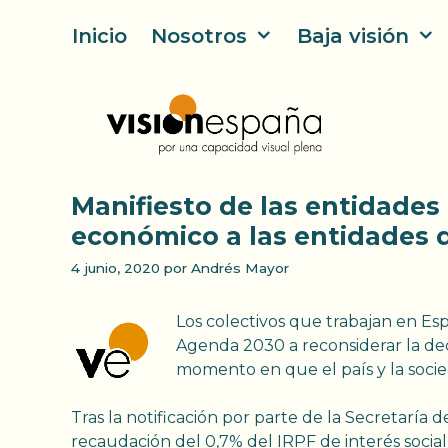
Saltar
Inicio
Nosotros
Baja visión
al
contenido
Manifiesto de las entidades d
económico a las entidades d
4 junio, 2020
por
Andrés Mayor
Los colectivos que trabajan en Espa
Agenda 2030 a reconsiderar la deci
momento en que el país y la socie
Tras la notificación por parte de la Secretaría
recaudación del 0,7% del IRPF de interés social, 