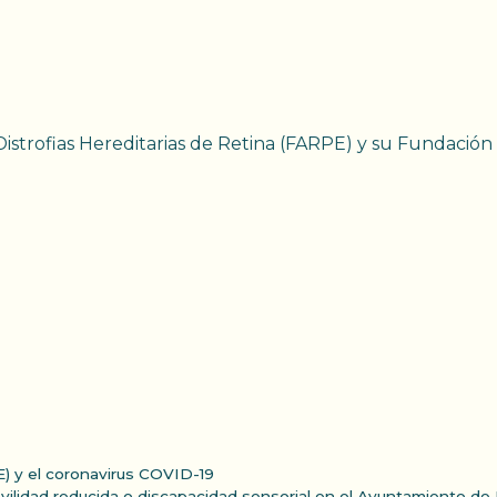
Distrofias Hereditarias de Retina (FARPE) y su Fundaci
) y el coronavirus COVID-19
ilidad reducida o discapacidad sensorial en el Ayuntamiento de 