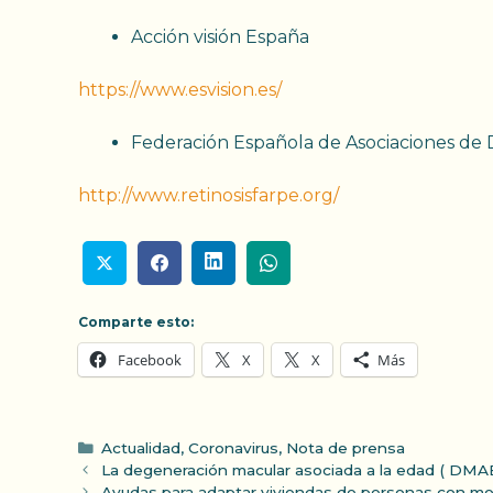
Acción visión España
https://www.esvision.es/
Federación Española de Asociaciones de 
http://www.retinosisfarpe.org/
Comparte esto:
Facebook
X
X
Más
Categorías
Actualidad
,
Coronavirus
,
Nota de prensa
La degeneración macular asociada a la edad ( DMAE
Ayudas para adaptar viviendas de personas con mov