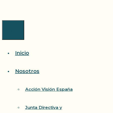
Saltar
al
contenido
Menú
Inicio
Nosotros
Acción Visión España
Junta Directiva y