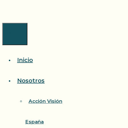
Saltar
al
contenido
Menú
Inicio
Nosotros
Acción Visión
España