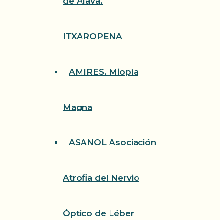
de Álava.
ITXAROPENA
AMIRES. Miopía
Magna
ASANOL Asociación
Atrofia del Nervio
Óptico de Léber