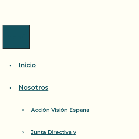
Saltar
al
contenido
Menú
Inicio
Nosotros
Acción Visión España
Junta Directiva y