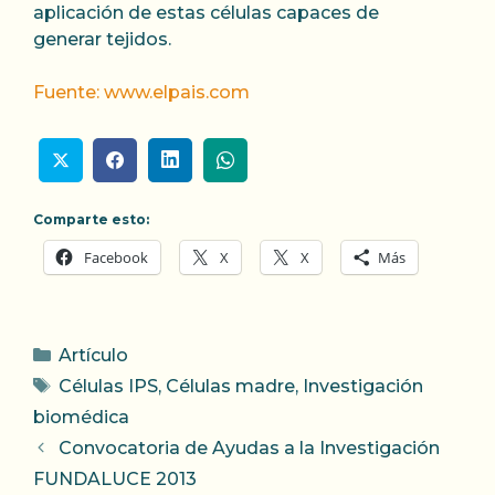
aplicación de estas células capaces de
generar tejidos.
Fuente: www.elpais.com
Comparte esto:
Facebook
X
X
Más
Categorías
Artículo
Etiquetas
Células IPS
,
Células madre
,
Investigación
biomédica
Convocatoria de Ayudas a la Investigación
FUNDALUCE 2013