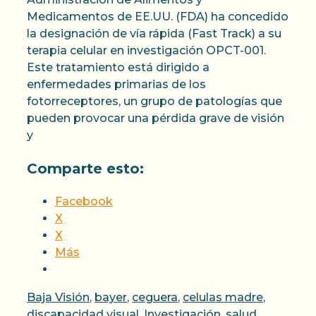
Medicamentos de EE.UU. (FDA) ha concedido
la designación de vía rápida (Fast Track) a su
terapia celular en investigación OPCT-001.
Este tratamiento está dirigido a
enfermedades primarias de los
fotorreceptores, un grupo de patologías que
pueden provocar una pérdida grave de visión
y
Comparte esto:
Facebook
X
X
Más
Categorías
Baja Visión
,
bayer
,
ceguera
,
celulas madre
,
discapacidad visual
,
Investigación
,
salud