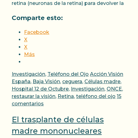
retina (neuronas de la retina) para devolver la
Comparte esto:
Facebook
X
X
Más
Categorías
Etiquetas
Investigación
,
Teléfono del Ojo
Acción Visión
España
,
Baja Visión
,
ceguera
,
Células madre
,
Hospital 12 de Octubre
,
Investigación
,
ONCE
,
restaurar la visión
,
Retina
,
teléfono del ojo
15
comentarios
El trasplante de células
madre mononucleares