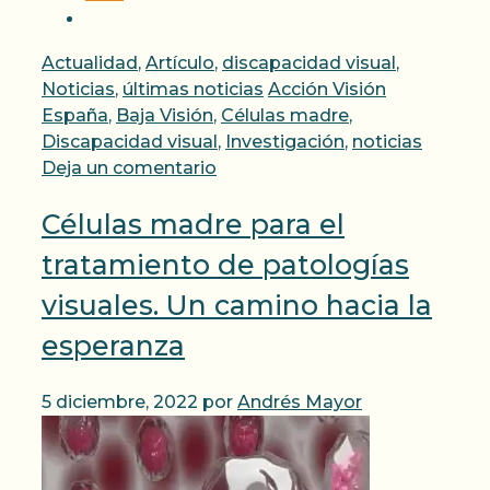
Categorías
Actualidad
,
Artículo
,
discapacidad visual
,
Etiquetas
Noticias
,
últimas noticias
Acción Visión
España
,
Baja Visión
,
Células madre
,
Discapacidad visual
,
Investigación
,
noticias
Deja un comentario
Células madre para el
tratamiento de patologías
visuales. Un camino hacia la
esperanza
5 diciembre, 2022
por
Andrés Mayor