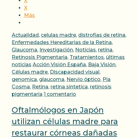
X
X
Más
Categorías
Actualidad
,
celulas madre
,
distrofias de retina
,
Enfermedades Hereditarias de la Retina
,
Glaucoma
,
Investigación
,
Noticias
,
retina
,
Retinosis Pigmentaria
,
Tratamientos
,
últimas
Etiquetas
noticias
Acción Visión España
,
Baja Visión
,
Células madre
,
Discapacidad visual
,
genomica
,
glaucoma
,
Nervio óptico
,
Pia
Cosma
,
Retina
,
retina sintetica
,
retinosis
pigmentaria
1 comentario
Oftalmólogos en Japón
utilizan células madre para
restaurar córneas dañadas