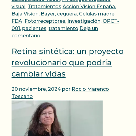
Etiquetas
visual
,
Tratamientos
Acción Visión España
,
Baja Visión
,
Bayer
,
ceguera
,
Células madre
,
FDA
,
Fotorreceptores
,
Investigación
,
OPCT-
001
,
pacientes
,
tratamiento
Deja un
comentario
Retina sintética: un proyecto
revolucionario que podría
cambiar vidas
20 noviembre, 2024
por
Rocio Marenco
Toscano