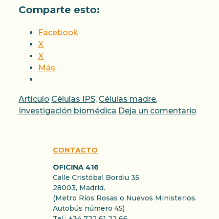
Comparte esto:
Facebook
X
X
Más
Categorías
Etiquetas
Artículo
Células IPS
,
Células madre
,
Investigación biomédica
Deja un comentario
CONTACTO
OFICINA 416
Calle Cristóbal Bordiu 35
28003, Madrid.
(Metro Rios Rosas o Nuevos Ministerios.
Autobús número 45)
Tel.: +34 722 61 22 66