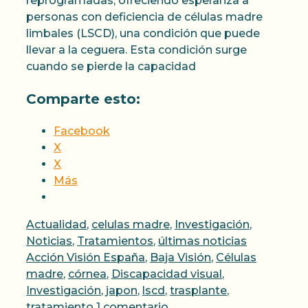
reprogramadas, ofreciendo esperanza a
personas con deficiencia de células madre
limbales (LSCD), una condición que puede
llevar a la ceguera. Esta condición surge
cuando se pierde la capacidad
Comparte esto:
Facebook
X
X
Más
Categorías
Actualidad
,
celulas madre
,
Investigación
,
Etiquetas
Noticias
,
Tratamientos
,
últimas noticias
Acción Visión España
,
Baja Visión
,
Células
madre
,
córnea
,
Discapacidad visual
,
Investigación
,
japon
,
lscd
,
trasplante
,
tratamiento
1 comentario