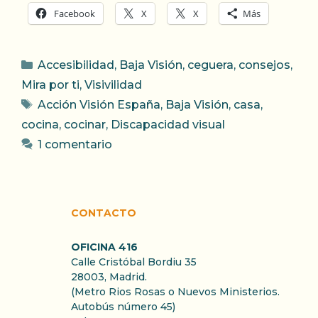
Facebook
X
X
Más
Categorías
Accesibilidad
,
Baja Visión
,
ceguera
,
consejos
,
Mira por ti
,
Visivilidad
Etiquetas
Acción Visión España
,
Baja Visión
,
casa
,
cocina
,
cocinar
,
Discapacidad visual
1 comentario
CONTACTO
OFICINA 416
Calle Cristóbal Bordiu 35
28003, Madrid.
(Metro Rios Rosas o Nuevos Ministerios.
Autobús número 45)