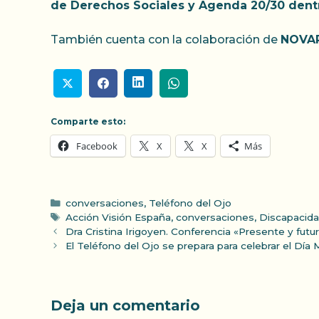
de Derechos Sociales y Agenda 20/30 dentro
También cuenta con la colaboración de
NOVAR
Comparte esto:
Facebook
X
X
Más
Categorías
conversaciones
,
Teléfono del Ojo
Etiquetas
Acción Visión España
,
conversaciones
,
Discapacida
Dra Cristina Irigoyen. Conferencia «Presente y futur
El Teléfono del Ojo se prepara para celebrar el Día 
Deja un comentario