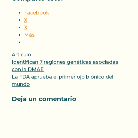
Facebook
X
X
Más
Categorías
Artículo
Identifican 7 regiones genéticas asociadas
con la DMAE
La FDA aprueba el primer ojo biónico del
mundo
Deja un comentario
Comentario