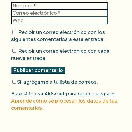
móviles están cambiando la forma en que
Nombre
Correo
jugamos y cómo los casinos online en
electrónic
Web
España están adaptándose a esta
creciente demanda. ¡Prepárate para
Recibir un correo electrónico con los
sumergirte en un mundo de emoción y
siguientes comentarios a esta entrada.
entretenimiento sin límites!
Recibir un correo electrónico con cada
La evolución de los casinos
nueva entrada.
online en España: ¿cómo
han cambiado los juegos de
Sí, agrégame a tu lista de correos.
azar en la era digital?
Este sitio usa Akismet para reducir el spam.
Aprende cómo se procesan los datos de tus
Casinos Online en España: Juegos Móviles
comentarios.
y Aplicaciones
Los juegos de casino online están
ganando popularidad en España, y