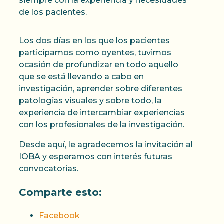
siempre con la experiencia y necesidades
de los pacientes.
Los dos días en los que los pacientes
Casinos Online en
participamos como oyentes, tuvimos
ocasión de profundizar en todo aquello
España: Juegos Móviles
que se está llevando a cabo en
investigación, aprender sobre diferentes
y Aplicaciones
patologías visuales y sobre todo, la
experiencia de intercambiar experiencias
Los casinos online han revolucionado la
con los profesionales de la investigación.
forma en que las personas disfrutan de los
Desde aquí, le agradecemos la invitación al
juegos de azar en España. Con la creciente
IOBA y esperamos con interés futuras
popularidad de los dispositivos móviles,
convocatorias.
los jugadores ahora pueden acceder a sus
juegos favoritos en cualquier momento y
Comparte esto:
lugar. En este artículo, exploraremos la
emocionante tendencia de los juegos
Facebook
móviles y las aplicaciones en los casinos