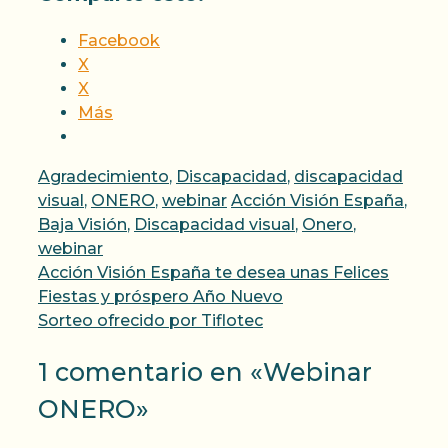
Facebook
X
X
Más
Categorías
Agradecimiento
,
Discapacidad
,
discapacidad
Etiquetas
visual
,
ONERO
,
webinar
Acción Visión España
,
Baja Visión
,
Discapacidad visual
,
Onero
,
webinar
Acción Visión España te desea unas Felices
Fiestas y próspero Año Nuevo
Sorteo ofrecido por Tiflotec
1 comentario en «Webinar
ONERO»