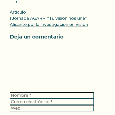
Categorías
Artículo
I Jornada AGARP: “Tu vision nos une”
Alicante por la investigación en Visión
Deja un comentario
Comentario
Nombre
Correo
electrónic
Web