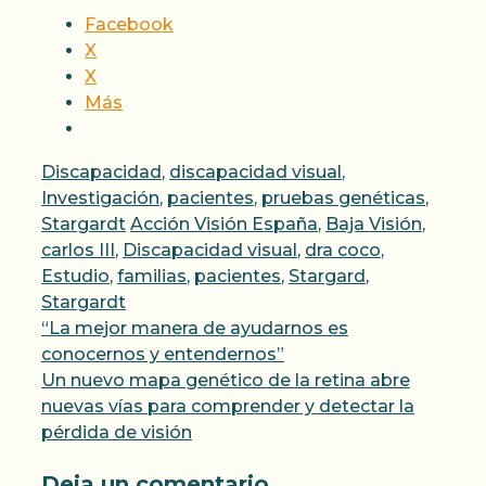
Facebook
X
X
Más
Categorías
Discapacidad
,
discapacidad visual
,
Investigación
,
pacientes
,
pruebas genéticas
,
Etiquetas
Stargardt
Acción Visión España
,
Baja Visión
,
carlos III
,
Discapacidad visual
,
dra coco
,
Estudio
,
familias
,
pacientes
,
Stargard
,
Stargardt
“La mejor manera de ayudarnos es
conocernos y entendernos”
Un nuevo mapa genético de la retina abre
nuevas vías para comprender y detectar la
pérdida de visión
Deja un comentario