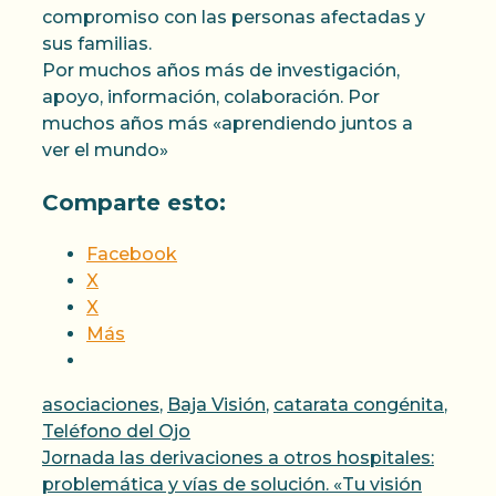
compromiso con las personas afectadas y
sus familias.
Por muchos años más de investigación,
apoyo, información, colaboración. Por
muchos años más «aprendiendo juntos a
ver el mundo»
Comparte esto:
Facebook
X
X
Más
Categorías
asociaciones
,
Baja Visión
,
catarata congénita
,
Teléfono del Ojo
Jornada las derivaciones a otros hospitales:
problemática y vías de solución. «Tu visión