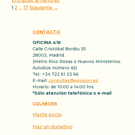
Entradas anteriores
Página
Página
Página
1
2
…
17
Siguiente
→
CONTACTO
OFICINA 416
Calle Cristóbal Bordiu 35
28003, Madrid.
(Metro Rios Rosas o Nuevos Ministerios.
Autobús número 45)
Tel.: +34 722 61 22 66
E-mail:
consultas@esvision.es
Horario: de 10:00 a 14:00 hrs.
*Sólo atención telefónica o e-mail
COLABORA
Hazte socio
Haz un donativo