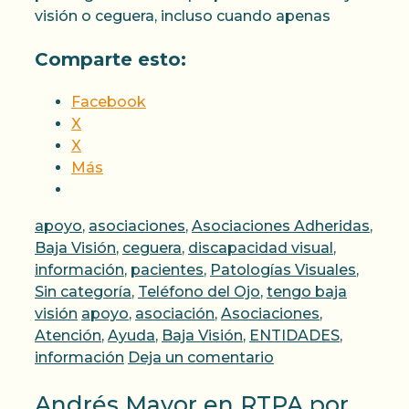
visión o ceguera, incluso cuando apenas
Comparte esto:
Facebook
X
X
Más
Categorías
apoyo
,
asociaciones
,
Asociaciones Adheridas
,
Baja Visión
,
ceguera
,
discapacidad visual
,
información
,
pacientes
,
Patologías Visuales
,
Sin categoría
,
Teléfono del Ojo
,
tengo baja
Etiquetas
visión
apoyo
,
asociación
,
Asociaciones
,
Atención
,
Ayuda
,
Baja Visión
,
ENTIDADES
,
información
Deja un comentario
Andrés Mayor en RTPA por