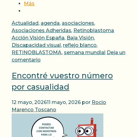
Más
Categorías
Actualidad
,
agenda
,
asociaciones
,
Etiqueta
Asociaciones Adheridas
,
Retinoblastoma
Acción Visión España
,
Baja Visión
,
Discapacidad visual
,
reflejo blanco
,
RETINOBLASTOMA
,
semana mundial
Deja un
comentario
Encontré vuestro número
por casualidad
12 mayo, 2026
11 mayo, 2026
por
Rocio
Marenco Toscano