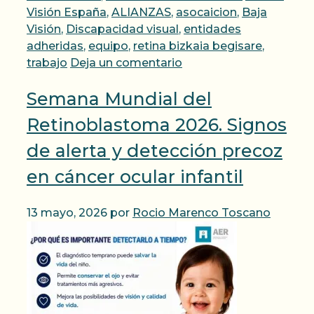
Visión España
,
ALIANZAS
,
asocaicion
,
Baja
Visión
,
Discapacidad visual
,
entidades
adheridas
,
equipo
,
retina bizkaia begisare
,
trabajo
Deja un comentario
Semana Mundial del
Retinoblastoma 2026. Signos
de alerta y detección precoz
en cáncer ocular infantil
13 mayo, 2026
por
Rocio Marenco Toscano