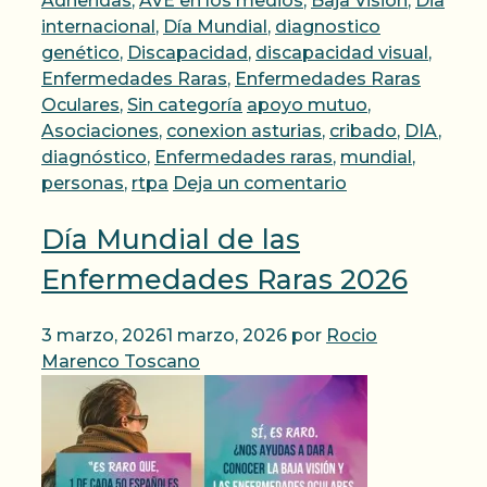
Adheridas
,
AVE en los medios
,
Baja Visión
,
Dia
internacional
,
Día Mundial
,
diagnostico
genético
,
Discapacidad
,
discapacidad visual
,
Enfermedades Raras
,
Enfermedades Raras
Etiquetas
Oculares
,
Sin categoría
apoyo mutuo
,
Asociaciones
,
conexion asturias
,
cribado
,
DIA
,
diagnóstico
,
Enfermedades raras
,
mundial
,
personas
,
rtpa
Deja un comentario
Día Mundial de las
Enfermedades Raras 2026
3 marzo, 2026
1 marzo, 2026
por
Rocio
Marenco Toscano