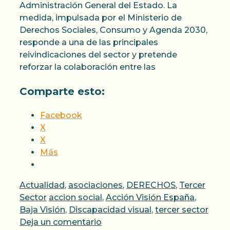
Administración General del Estado. La
medida, impulsada por el Ministerio de
Derechos Sociales, Consumo y Agenda 2030,
responde a una de las principales
reivindicaciones del sector y pretende
reforzar la colaboración entre las
Comparte esto:
Facebook
X
X
Más
Categorías
Actualidad
,
asociaciones
,
DERECHOS
,
Tercer
Etiquetas
Sector
accion social
,
Acción Visión España
,
Baja Visión
,
Discapacidad visual
,
tercer sector
Deja un comentario