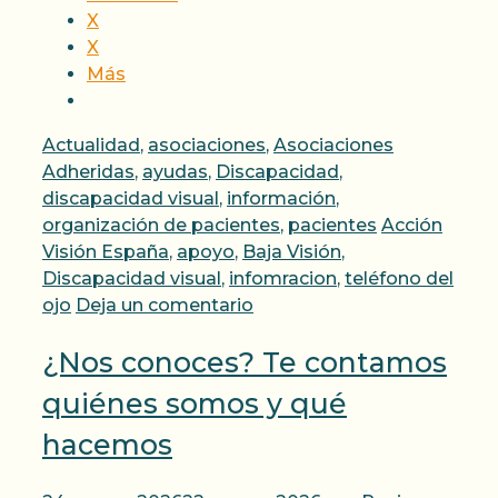
X
X
Más
Categorías
Actualidad
,
asociaciones
,
Asociaciones
Adheridas
,
ayudas
,
Discapacidad
,
discapacidad visual
,
información
,
Etiquetas
organización de pacientes
,
pacientes
Acción
Visión España
,
apoyo
,
Baja Visión
,
Discapacidad visual
,
infomracion
,
teléfono del
ojo
Deja un comentario
¿Nos conoces? Te contamos
quiénes somos y qué
hacemos