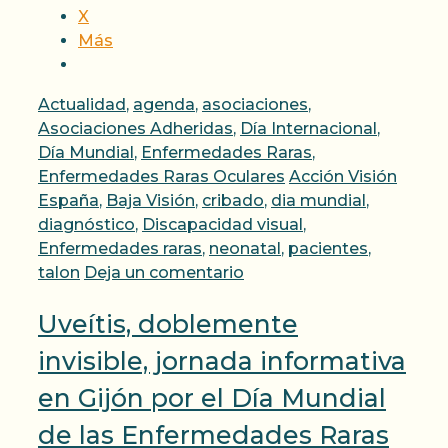
X
Más
Categorías
Actualidad
,
agenda
,
asociaciones
,
Asociaciones Adheridas
,
Día Internacional
,
Día Mundial
,
Enfermedades Raras
,
Etiquetas
Enfermedades Raras Oculares
Acción Visión
España
,
Baja Visión
,
cribado
,
dia mundial
,
diagnóstico
,
Discapacidad visual
,
Enfermedades raras
,
neonatal
,
pacientes
,
talon
Deja un comentario
Uveítis, doblemente
invisible, jornada informativa
en Gijón por el Día Mundial
de las Enfermedades Raras