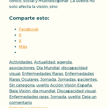
clínico, social y multidisciplinar. La uveítis no
solo afecta la visión, sino
Comparte esto:
Facebook
X
X
Más
Categorías
Actividades
,
Actualidad
,
agenda
,
asociaciones
,
Día Mundial
,
discapacidad
visual
,
Enfermedades Raras
,
Enfermedades
Raras Oculares
,
Jornada
,
Jornadas
,
pacientes
,
Etiquetas
Sin categoría
,
uveítis
Acción Visión España
,
Baja Visión
,
dia mundial
,
Discapacidad visual
,
Enfermedades raras
,
Jornada
,
uveitis
Deja un
comentario