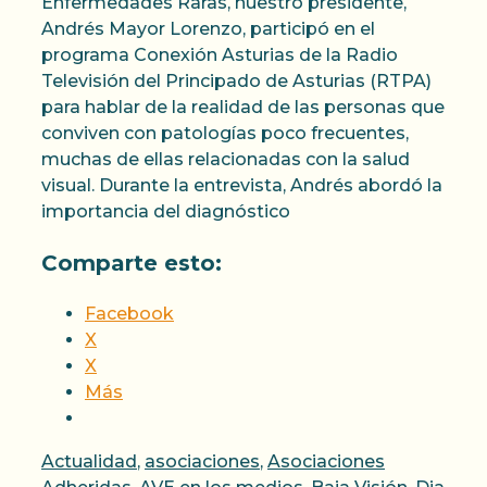
Enfermedades Raras, nuestro presidente,
Andrés Mayor Lorenzo, participó en el
programa Conexión Asturias de la Radio
Televisión del Principado de Asturias (RTPA)
para hablar de la realidad de las personas que
conviven con patologías poco frecuentes,
muchas de ellas relacionadas con la salud
visual. Durante la entrevista, Andrés abordó la
importancia del diagnóstico
Comparte esto:
Facebook
X
X
Más
Categorías
Actualidad
,
asociaciones
,
Asociaciones