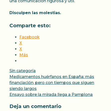
una comunicación rigurosa y útil.
Disculpen las molestias.
Comparte esto:
Facebook
X
X
Más
Categorías
Sin categoría
Medicamentos huérfanos en España: más
financiación, pero con tiempos que siguen
siendo largos
Ensayo sobre la mirada llega a Pamplona
Deja un comentario