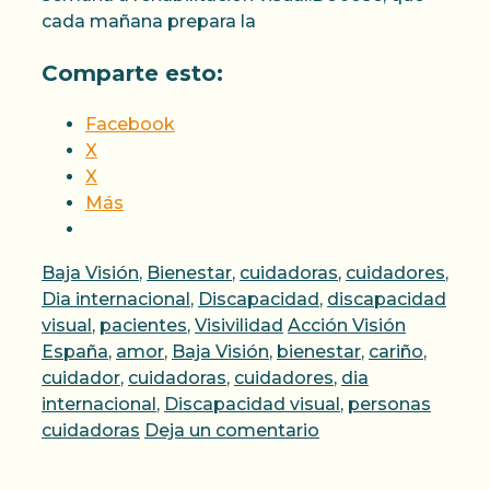
cada mañana prepara la
Comparte esto:
Facebook
X
X
Más
Categorías
Baja Visión
,
Bienestar
,
cuidadoras
,
cuidadores
,
Dia internacional
,
Discapacidad
,
discapacidad
Etiquetas
visual
,
pacientes
,
Visivilidad
Acción Visión
España
,
amor
,
Baja Visión
,
bienestar
,
cariño
,
cuidador
,
cuidadoras
,
cuidadores
,
dia
internacional
,
Discapacidad visual
,
personas
cuidadoras
Deja un comentario