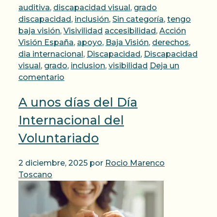
auditiva
,
discapacidad visual
,
grado
discapacidad
,
inclusión
,
Sin categoría
,
tengo
Etiquetas
baja visión
,
Visivilidad
accesibilidad
,
Acción
Visión España
,
apoyo
,
Baja Visión
,
derechos
,
dia internacional
,
Discapacidad
,
Discapacidad
visual
,
grado
,
inclusion
,
visibilidad
Deja un
comentario
A unos días del Día
Internacional del
Voluntariado
2 diciembre, 2025
por
Rocio Marenco
Toscano