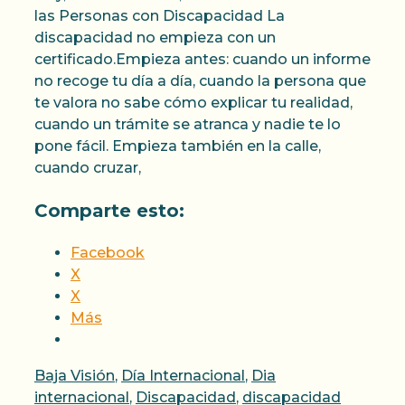
las Personas con Discapacidad La
discapacidad no empieza con un
certificado.Empieza antes: cuando un informe
no recoge tu día a día, cuando la persona que
te valora no sabe cómo explicar tu realidad,
cuando un trámite se atranca y nadie te lo
pone fácil. Empieza también en la calle,
cuando cruzar,
Comparte esto:
Facebook
X
X
Más
Categorías
Baja Visión
,
Día Internacional
,
Dia
internacional
,
Discapacidad
,
discapacidad