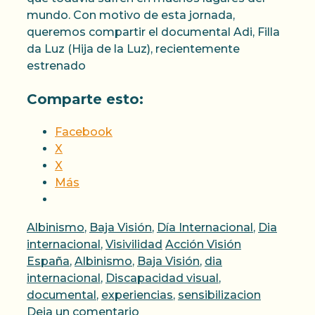
mundo. Con motivo de esta jornada,
queremos compartir el documental Adi, Filla
da Luz (Hija de la Luz), recientemente
estrenado
Comparte esto:
Facebook
X
X
Más
Categorías
Albinismo
,
Baja Visión
,
Día Internacional
,
Dia
Etiquetas
internacional
,
Visivilidad
Acción Visión
España
,
Albinismo
,
Baja Visión
,
dia
internacional
,
Discapacidad visual
,
documental
,
experiencias
,
sensibilizacion
Deja un comentario