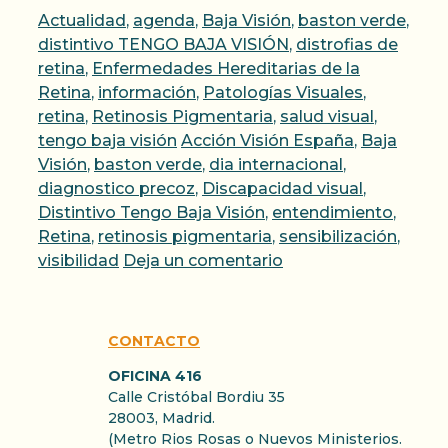
Categorías
Actualidad
,
agenda
,
Baja Visión
,
baston verde
,
distintivo TENGO BAJA VISIÓN
,
distrofias de
retina
,
Enfermedades Hereditarias de la
Retina
,
información
,
Patologías Visuales
,
retina
,
Retinosis Pigmentaria
,
salud visual
,
Etiquetas
tengo baja visión
Acción Visión España
,
Baja
Visión
,
baston verde
,
dia internacional
,
diagnostico precoz
,
Discapacidad visual
,
Distintivo Tengo Baja Visión
,
entendimiento
,
Retina
,
retinosis pigmentaria
,
sensibilización
,
visibilidad
Deja un comentario
CONTACTO
OFICINA 416
Calle Cristóbal Bordiu 35
28003, Madrid.
(Metro Rios Rosas o Nuevos Ministerios.