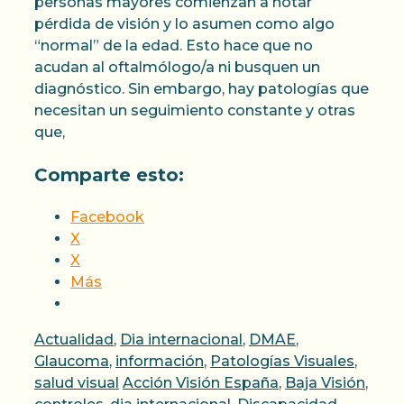
personas mayores comienzan a notar
pérdida de visión y lo asumen como algo
“normal” de la edad. Esto hace que no
acudan al oftalmólogo/a ni busquen un
diagnóstico. Sin embargo, hay patologías que
necesitan un seguimiento constante y otras
que,
Comparte esto:
Facebook
X
X
Más
Categorías
Actualidad
,
Dia internacional
,
DMAE
,
Glaucoma
,
información
,
Patologías Visuales
,
Etiquetas
salud visual
Acción Visión España
,
Baja Visión
,