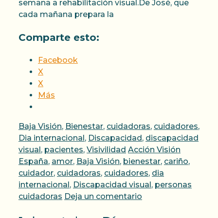
semana a rehabilitación visual.De José, que
cada mañana prepara la
Comparte esto:
Facebook
X
X
Más
Categorías
Baja Visión
,
Bienestar
,
cuidadoras
,
cuidadores
,
Dia internacional
,
Discapacidad
,
discapacidad
Etiquetas
visual
,
pacientes
,
Visivilidad
Acción Visión
España
,
amor
,
Baja Visión
,
bienestar
,
cariño
,
cuidador
,
cuidadoras
,
cuidadores
,
dia
internacional
,
Discapacidad visual
,
personas
cuidadoras
Deja un comentario