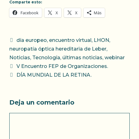
Comparte esto:
Facebook
X
X
Más
Categorías
día europeo
,
encuentro virtual
,
LHON
,
neuropatía óptica hereditaria de Leber
,
Noticias
,
Tecnología
,
últimas noticias
,
webinar
V Encuentro FEP de Organizaciones.
DÍA MUNDIAL DE LA RETINA.
Deja un comentario
Comentario