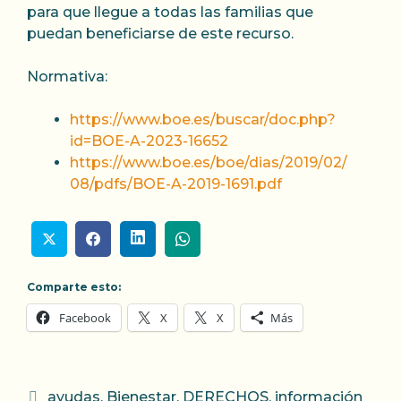
para que llegue a todas las familias que
puedan beneficiarse de este recurso.
Normativa:
https://www.boe.es/buscar/doc.php?
id=BOE-A-2023-16652
https://www.boe.es/boe/dias/2019/02/
08/pdfs/BOE-A-2019-1691.pdf
Comparte esto:
Facebook
X
X
Más
Categorías
ayudas
,
Bienestar
,
DERECHOS
,
información