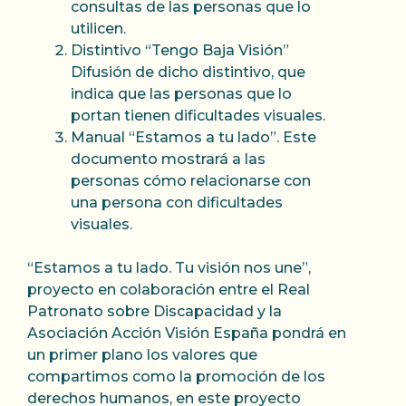
consultas de las personas que lo
this casino offers an unparalleled gaming
utilicen.
experience.
Distintivo “Tengo Baja Visión”
Difusión de dicho distintivo, que
Indulge in a wide array of thrilling games,
indica que las personas que lo
from classic table games like blackjack and
portan tienen dificultades visuales.
roulette to the latest and most innovative
Manual “Estamos a tu lado”. Este
slot machines. The luxury casino arena
documento mostrará a las
boasts a meticulously curated selection of
personas cómo relacionarse con
games from renowned software providers,
una persona con dificultades
ensuring that every spin or card dealt is filled
visuales.
with anticipation. Whether you’re a
seasoned high roller or a casual player
“Estamos a tu lado. Tu visión nos une”,
looking to try your luck, this casino offers a
proyecto en colaboración entre el Real
welcoming and inclusive atmosphere for all.
Patronato sobre Discapacidad y la
So why wait? Join the elite and experience
Asociación Acción Visión España pondrá en
the thrill of epic wins that await you in the
un primer plano los valores que
luxury casino arena!
compartimos como la promoción de los
derechos humanos, en este proyecto