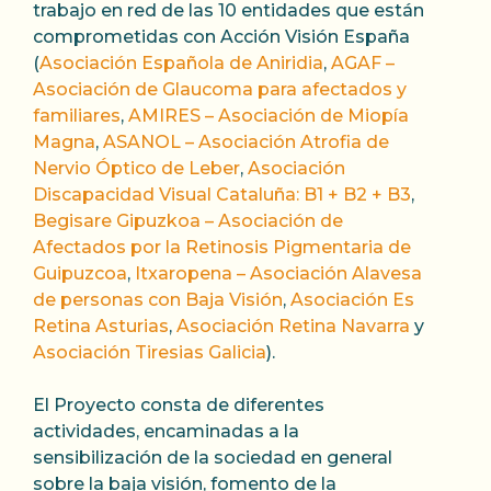
where epic wins and unforgettable
trabajo en red de las 10 entidades que están
experiences await! Whether you’re a
comprometidas con Acción Visión España
seasoned gambler or just looking for a taste
(
Asociación Española de Aniridia
,
AGAF –
of the high life, the luxury casino arena offers
Asociación de Glaucoma para afectados y
an unparalleled level of excitement and
familiares
,
AMIRES – Asociación de Miopía
opulence. From the glitz and glamour of Las
Magna
,
ASANOL – Asociación Atrofia de
Vegas to the sophistication of Monte Carlo,
Nervio Óptico de Leber
,
Asociación
these exclusive establishments cater to the
Discapacidad Visual Cataluña: B1 + B2 + B3
,
most discerning clientele, promising a truly
Begisare Gipuzkoa – Asociación de
extraordinary gaming experience.
Afectados por la Retinosis Pigmentaria de
Guipuzcoa
,
Itxaropena – Asociación Alavesa
In this article, we will explore the thrilling
de personas con Baja Visión
,
Asociación Es
world of luxury casinos and delve into the
Retina Asturias
,
Asociación Retina Navarra
y
reasons why they continue to captivate the
Asociación Tiresias Galicia
).
imaginations of gamblers around the globe.
We will uncover the secrets behind their
El Proyecto consta de diferentes
success, from their lavish interiors and
actividades, encaminadas a la
world-class entertainment to their
sensibilización de la sociedad en general
exceptional customer service. Join us as we
sobre la baja visión, fomento de la