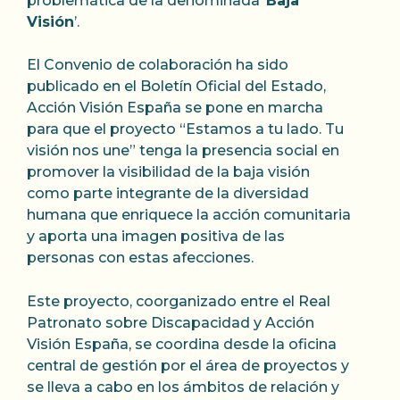
problemática de la denominada ‘
Baja
Visión
’.
El Convenio de colaboración ha sido
publicado en el Boletín Oficial del Estado,
Acción Visión España se pone en marcha
para que el proyecto “Estamos a tu lado. Tu
visión nos une” tenga la presencia social en
promover la visibilidad de la baja visión
como parte integrante de la diversidad
humana que enriquece la acción comunitaria
y aporta una imagen positiva de las
personas con estas afecciones.
Epic Wins Await in the
Este proyecto, coorganizado entre el Real
Patronato sobre Discapacidad y Acción
Luxury Casino Arena!
Visión España, se coordina desde la oficina
central de gestión por el área de proyectos y
Welcome to the world of luxury casinos,
se lleva a cabo en los ámbitos de relación y