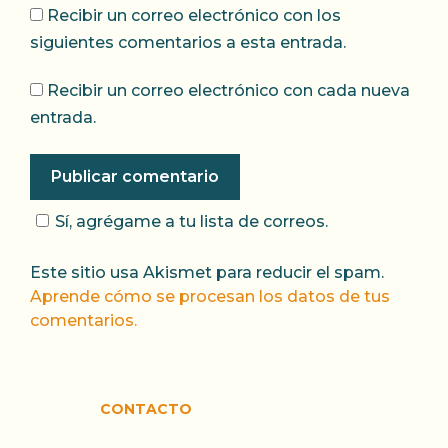
information is safe and protected. So why
Recibir un correo electrónico con los
wait? Sign up today and embark on a
siguientes comentarios a esta entrada.
luxurious casino journey filled with epic wins
and unforgettable moments.
Recibir un correo electrónico con cada nueva
entrada.
The VIP Treatment: Indulge in
Exclusive Rewards and
Benefits at Luxury Casino
Sí, agrégame a tu lista de correos.
Step into the luxurious world of the casino
arena and prepare for epic wins that will
Este sitio usa Akismet para reducir el spam.
leave you breathless! In this exclusive space,
Aprende cómo se procesan los datos de tus
every detail has been meticulously crafted to
comentarios.
provide an unparalleled gaming experience.
From the moment you enter, you’ll be
greeted by the glittering lights and the
CONTACTO
sound of excitement, setting the stage for
the thrilling adventure that awaits.