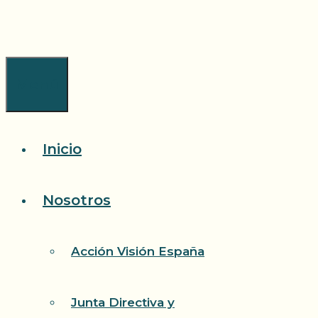
Saltar
al
contenido
Menú
Inicio
Nosotros
Acción Visión España
Junta Directiva y