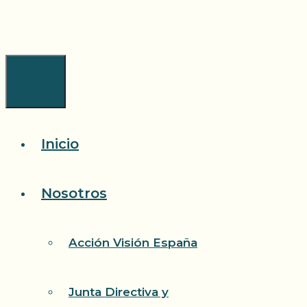
Saltar
al
contenido
Menú
Inicio
Nosotros
Acción Visión España
Junta Directiva y