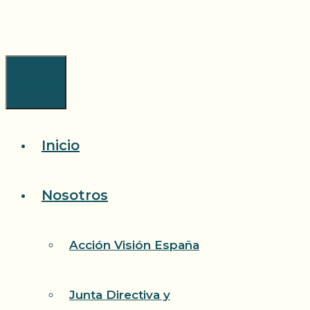
Saltar
al
contenido
Menú
Inicio
Nosotros
Acción Visión España
Junta Directiva y