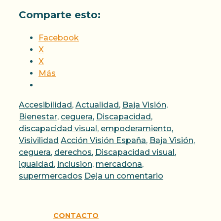
Comparte esto:
Facebook
X
X
Más
Categorías
Accesibilidad
,
Actualidad
,
Baja Visión
,
Bienestar
,
ceguera
,
Discapacidad
,
discapacidad visual
,
empoderamiento
,
Etiquetas
Visivilidad
Acción Visión España
,
Baja Visión
,
ceguera
,
derechos
,
Discapacidad visual
,
igualdad
,
inclusion
,
mercadona
,
supermercados
Deja un comentario
CONTACTO