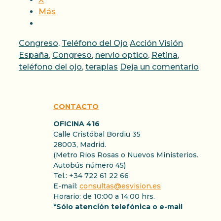
Más
Categorías
Etiquetas
Congreso
,
Teléfono del Ojo
Acción Visión
España
,
Congreso
,
nervio optico
,
Retina
,
teléfono del ojo
,
terapias
Deja un comentario
CONTACTO
OFICINA 416
Calle Cristóbal Bordiu 35
28003, Madrid.
(Metro Rios Rosas o Nuevos Ministerios.
Autobús número 45)
Tel.: +34 722 61 22 66
E-mail:
consultas@esvision.es
Horario: de 10:00 a 14:00 hrs.
*Sólo atención telefónica o e-mail