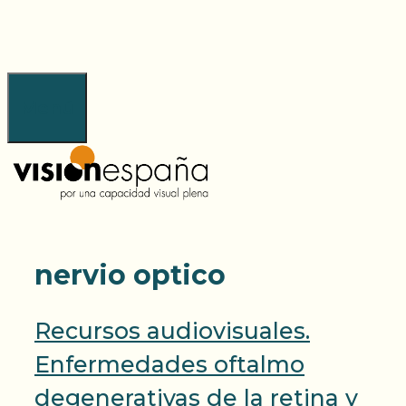
Saltar
al
contenido
Menú
nervio optico
Recursos audiovisuales.
Enfermedades oftalmo
degenerativas de la retina y