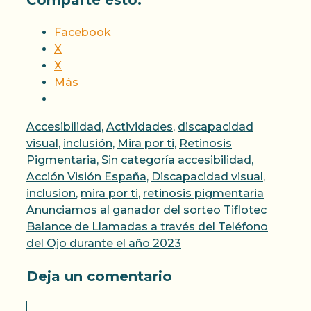
Comparte esto:
Facebook
X
X
Más
Categorías
Accesibilidad
,
Actividades
,
discapacidad
visual
,
inclusión
,
Mira por ti
,
Retinosis
Etiquetas
Pigmentaria
,
Sin categoría
accesibilidad
,
Acción Visión España
,
Discapacidad visual
,
inclusion
,
mira por ti
,
retinosis pigmentaria
Anunciamos al ganador del sorteo Tiflotec
Balance de Llamadas a través del Teléfono
del Ojo durante el año 2023
Deja un comentario
Comentario