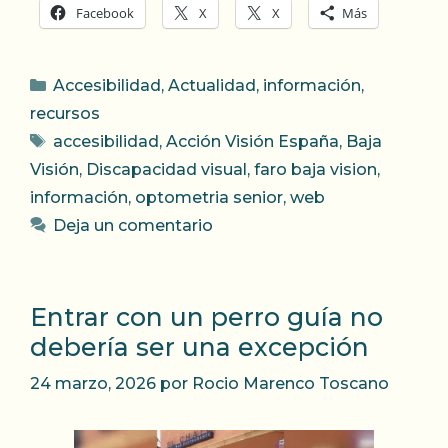
Facebook
X
X
Más
Categorías
Accesibilidad
,
Actualidad
,
información
,
recursos
Etiquetas
accesibilidad
,
Acción Visión España
,
Baja
Visión
,
Discapacidad visual
,
faro baja vision
,
información
,
optometria senior
,
web
Deja un comentario
Entrar con un perro guía no
debería ser una excepción
24 marzo, 2026
por
Rocio Marenco Toscano