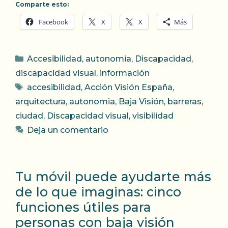
Comparte esto:
Facebook
X
X
Más
Categorías
Accesibilidad
,
autonomia
,
Discapacidad
,
discapacidad visual
,
información
Etiquetas
accesibilidad
,
Acción Visión España
,
arquitectura
,
autonomia
,
Baja Visión
,
barreras
,
ciudad
,
Discapacidad visual
,
visibilidad
Deja un comentario
Tu móvil puede ayudarte más
de lo que imaginas: cinco
funciones útiles para
personas con baja visión