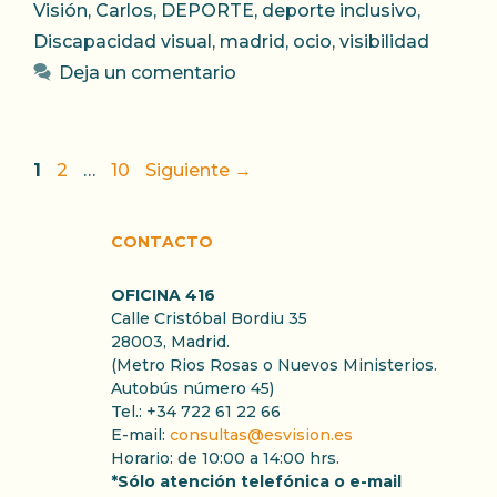
Visión
,
Carlos
,
DEPORTE
,
deporte inclusivo
,
Discapacidad visual
,
madrid
,
ocio
,
visibilidad
Deja un comentario
Página
Página
Página
1
2
…
10
Siguiente
→
CONTACTO
OFICINA 416
Calle Cristóbal Bordiu 35
28003, Madrid.
(Metro Rios Rosas o Nuevos Ministerios.
Autobús número 45)
Tel.: +34 722 61 22 66
E-mail:
consultas@esvision.es
Horario: de 10:00 a 14:00 hrs.
*Sólo atención telefónica o e-mail