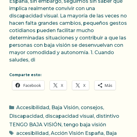
España, sin embargo, seguimos sin saber qué
implica realmente convivir con una
discapacidad visual. La mayoría de las veces no
hacen falta grandes cambios, pequeños gestos
cotidianos pueden facilitar mucho
determinadas situaciones y contribuir a que las
personas con baja visión se desenvuelvan con
mayor comodidad y autonomía. 1. Cuando
saludes, di
Comparte esto:
Facebook
X
X
Más
Categorías
Accesibilidad
,
Baja Visión
,
consejos
,
Discapacidad
,
discapacidad visual
,
distintivo
TENGO BAJA VISIÓN
,
tengo baja visión
Etiquetas
accesibilidad
,
Acción Visión España
,
Baja