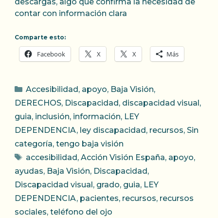
descargas, algo que confirma la necesidad de
contar con información clara
Comparte esto:
Facebook
X
X
Más
Categorías
Accesibilidad
,
apoyo
,
Baja Visión
,
DERECHOS
,
Discapacidad
,
discapacidad visual
,
guia
,
inclusión
,
información
,
LEY
DEPENDENCIA
,
ley discapacidad
,
recursos
,
Sin
categoría
,
tengo baja visión
Etiquetas
accesibilidad
,
Acción Visión España
,
apoyo
,
ayudas
,
Baja Visión
,
Discapacidad
,
Discapacidad visual
,
grado
,
guia
,
LEY
DEPENDENCIA
,
pacientes
,
recursos
,
recursos
sociales
,
teléfono del ojo