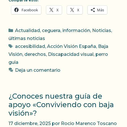
Comparte esto:
Facebook
X
X
Más
Categorías
Actualidad
,
ceguera
,
información
,
Noticias
,
últimas noticias
Etiquetas
accesibilidad
,
Acción Visión España
,
Baja
Visión
,
derechos
,
Discapacidad visual
,
perro
guia
Deja un comentario
¿Conoces nuestra guía de
apoyo «Conviviendo con baja
visión»?
17 diciembre, 2025
por
Rocio Marenco Toscano