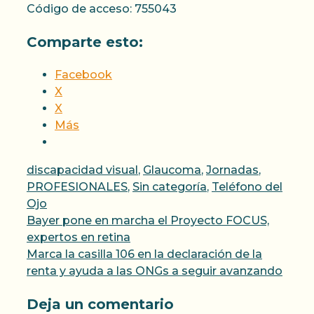
Código de acceso: 755043
Comparte esto:
Facebook
X
X
Más
Categorías
discapacidad visual
,
Glaucoma
,
Jornadas
,
PROFESIONALES
,
Sin categoría
,
Teléfono del
Ojo
Bayer pone en marcha el Proyecto FOCUS,
expertos en retina
Marca la casilla 106 en la declaración de la
renta y ayuda a las ONGs a seguir avanzando
Deja un comentario