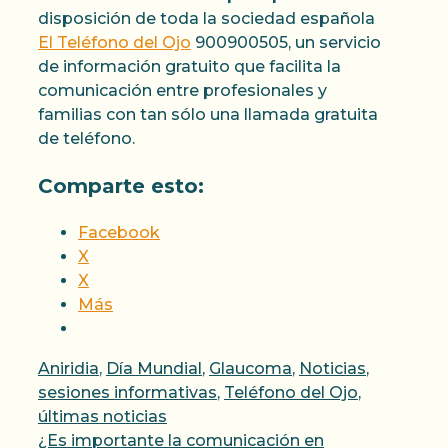
disposición de toda la sociedad española
El Teléfono del Ojo
900900505, un servicio
de información gratuito que facilita la
comunicación entre profesionales y
familias con tan sólo una llamada gratuita
de teléfono.
Comparte esto:
Facebook
X
X
Más
Categorías
Aniridia
,
Día Mundial
,
Glaucoma
,
Noticias
,
sesiones informativas
,
Teléfono del Ojo
,
últimas noticias
¿Es importante la comunicación en