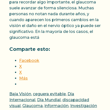
para recordar algo importante, el glaucoma
suele avanzar de forma silenciosa. Muchas
personas no notan nada durante años, y
cuando aparecen los primeros cambios en la
visión el daño en el nervio óptico ya puede ser
significativo. En la mayoría de los casos, el
glaucoma está
Comparte esto:
Facebook
X
X
Más
Categorías
Baja Visión
,
ceguera evitable
,
Día
Internacional
,
Día Mundial
,
discapacidad
Etique
visual
,
Glaucoma
,
información
,
Investigación