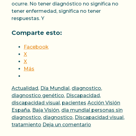
ocurre. No tener diagnóstico no significa no
tener enfermedad, significa no tener
respuestas. Y
Comparte esto:
Facebook
X
X
Más
Categorías
Actualidad
,
Día Mundial
,
diagnostico
,
diagnostico genético
,
Discapacidad
,
Etiquetas
discapacidad visual
,
pacientes
Acción Visión
España
,
Baja Visión
,
dia mundial personas sin
diagnostico
,
diagnostico
,
Discapacidad visual
,
tratamiento
Deja un comentario