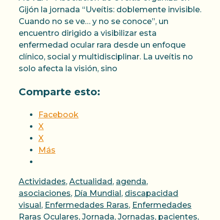
Gijón la jornada “Uveítis: doblemente invisible.
Cuando no se ve… y no se conoce”, un
encuentro dirigido a visibilizar esta
enfermedad ocular rara desde un enfoque
clínico, social y multidisciplinar. La uveítis no
solo afecta la visión, sino
Comparte esto:
Facebook
X
X
Más
Categorías
Actividades
,
Actualidad
,
agenda
,
asociaciones
,
Día Mundial
,
discapacidad
visual
,
Enfermedades Raras
,
Enfermedades
Raras Oculares
,
Jornada
,
Jornadas
,
pacientes
,