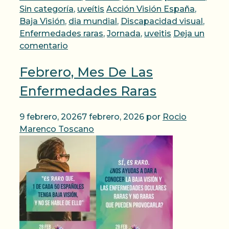
Etiquetas
Sin categoría
,
uveítis
Acción Visión España
,
Baja Visión
,
dia mundial
,
Discapacidad visual
,
Enfermedades raras
,
Jornada
,
uveitis
Deja un
comentario
Febrero, Mes De Las
Enfermedades Raras
9 febrero, 2026
7 febrero, 2026
por
Rocio
Marenco Toscano