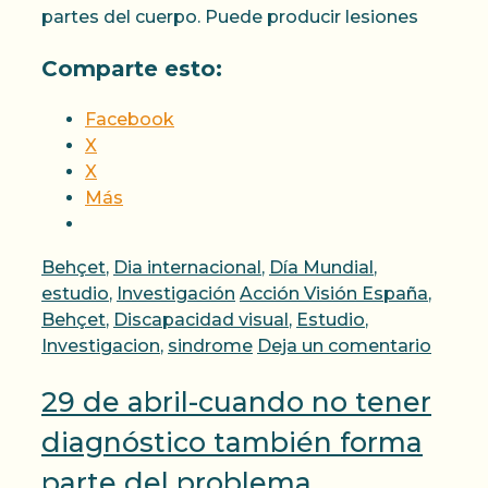
partes del cuerpo. Puede producir lesiones
Comparte esto:
Facebook
X
X
Más
Categorías
Behçet
,
Dia internacional
,
Día Mundial
,
Etiquetas
estudio
,
Investigación
Acción Visión España
,
Behçet
,
Discapacidad visual
,
Estudio
,
Investigacion
,
sindrome
Deja un comentario
29 de abril-cuando no tener
diagnóstico también forma
parte del problema