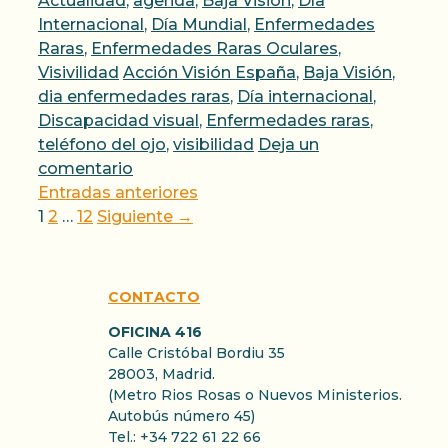
Actualidad
,
agenda
,
Baja Visión
,
Día
Internacional
,
Día Mundial
,
Enfermedades
Raras
,
Enfermedades Raras Oculares
,
Etiquetas
Visivilidad
Acción Visión España
,
Baja Visión
,
dia enfermedades raras
,
Día internacional
,
Discapacidad visual
,
Enfermedades raras
,
teléfono del ojo
,
visibilidad
Deja un
comentario
Entradas anteriores
Página
Página
Página
1
2
…
12
Siguiente
→
CONTACTO
OFICINA 416
Calle Cristóbal Bordiu 35
28003, Madrid.
(Metro Rios Rosas o Nuevos Ministerios.
Autobús número 45)
Tel.: +34 722 61 22 66