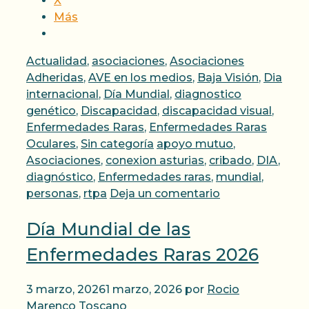
X
Más
Categorías
Actualidad
,
asociaciones
,
Asociaciones
Adheridas
,
AVE en los medios
,
Baja Visión
,
Dia
internacional
,
Día Mundial
,
diagnostico
genético
,
Discapacidad
,
discapacidad visual
,
Enfermedades Raras
,
Enfermedades Raras
Etiquetas
Oculares
,
Sin categoría
apoyo mutuo
,
Asociaciones
,
conexion asturias
,
cribado
,
DIA
,
diagnóstico
,
Enfermedades raras
,
mundial
,
personas
,
rtpa
Deja un comentario
Día Mundial de las
Enfermedades Raras 2026
3 marzo, 2026
1 marzo, 2026
por
Rocio
Marenco Toscano