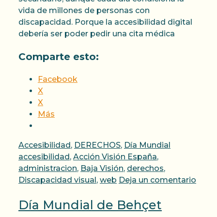
vida de millones de personas con
discapacidad. Porque la accesibilidad digital
debería ser poder pedir una cita médica
Comparte esto:
Facebook
X
X
Más
Categorías
Etiquetas
Accesibilidad
,
DERECHOS
,
Día Mundial
accesibilidad
,
Acción Visión España
,
administracion
,
Baja Visión
,
derechos
,
Discapacidad visual
,
web
Deja un comentario
Día Mundial de Behçet