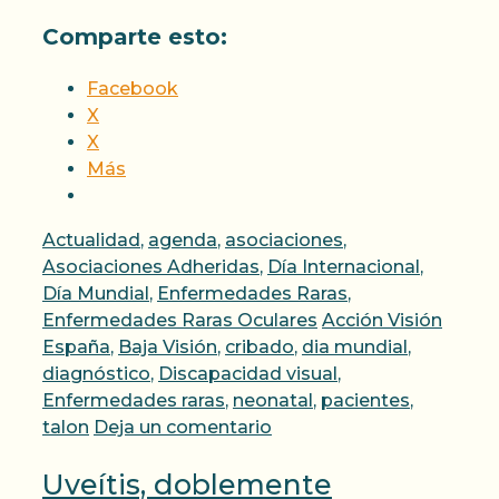
Comparte esto:
Facebook
X
X
Más
Categorías
Actualidad
,
agenda
,
asociaciones
,
Asociaciones Adheridas
,
Día Internacional
,
Día Mundial
,
Enfermedades Raras
,
Etiquetas
Enfermedades Raras Oculares
Acción Visión
España
,
Baja Visión
,
cribado
,
dia mundial
,
diagnóstico
,
Discapacidad visual
,
Enfermedades raras
,
neonatal
,
pacientes
,
talon
Deja un comentario
Uveítis, doblemente