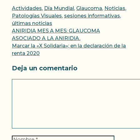
Categorías
Actividades
,
Día Mundial
,
Glaucoma
,
Noticias
,
Patologías Visuales
,
sesiones informativas
,
últimas noticias
ANIRIDIA MES A MES: GLAUCOMA
ASOCIADO A LA ANIRIDIA.
Marcar la «X Solidaria»; en la declaración de la
renta 2020
Deja un comentario
Comentario
Nombre
Correo